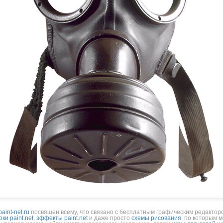
paint-net.ru
посвящен всему, что связано с бесплатным графическим редактором
оки paint.net
,
эффекты paint.net
и даже просто
схемы рисования
, по которым 