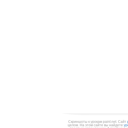
Скриншоты к урокам paint.net.
Cайт
целом. На этом сайте вы найдете
ур