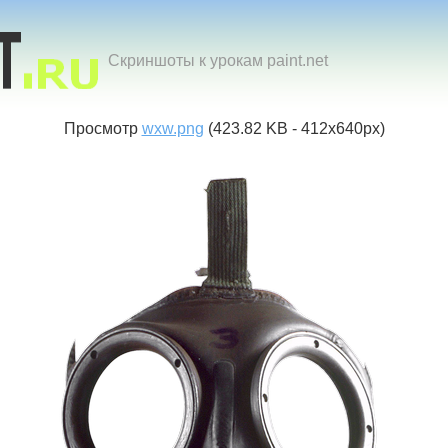
Скриншоты к урокам paint.net
Просмотр
wxw.png
(423.82 KB - 412x640px)