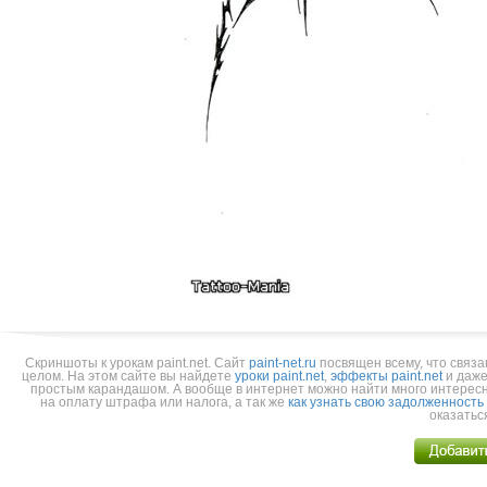
Скриншоты к урокам paint.net.
Cайт
paint-net.ru
посвящен всему, что связа
целом. На этом сайте вы найдете
уроки paint.net
,
эффекты paint.net
и даже
простым карандашом. А вообще в интернет можно найти много интерес
на оплату штрафа или налога, а так же
как узнать свою задолженность
оказатьс