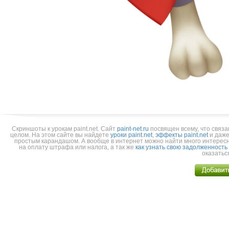
Скриншоты к урокам paint.net.
Cайт
paint-net.ru
посвящен всему, что связа
целом. На этом сайте вы найдете
уроки paint.net
,
эффекты paint.net
и даже
простым карандашом. А вообще в интернет можно найти много интерес
на оплату штрафа или налога, а так же
как узнать свою задолженность
оказатьс