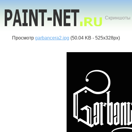
Скриншоты к
Просмотр
garbancera2.jpg
(50.04 KB - 525x328px)