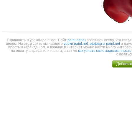
Скриншоты к урокам paint.net.
Cайт
paint-net.ru
посвящен всему, что связа
целом. На этом сайте вы найдете
уроки paint.net
,
эффекты paint.net
и даже
простым карандашом. А вообще в интернет можно найти много интерес
на оплату штрафа или налога, а так же
как узнать свою задолженность
оказатьс