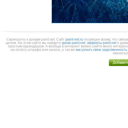
Скриншоты к урокам paint.net.
Cайт
paint-net.ru
посвящен всему, что связа
целом. На этом сайте вы найдете
уроки paint.net
,
эффекты paint.net
и даже
простым карандашом. А вообще в интернет можно найти много интерес
на оплату штрафа или налога, а так же
как узнать свою задолженность
оказатьс