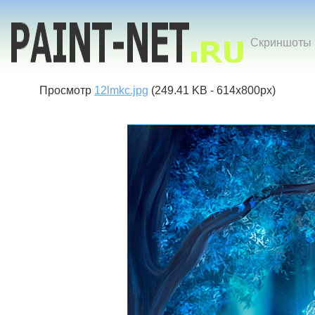
Скриншоты к
Просмотр
12lmkc.jpg
(249.41 KB - 614x800px)