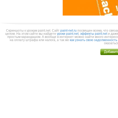
Скриншоты к урокам paint.net.
Cайт
paint-net.ru
посвящен всему, что связа
целом. На этом сайте вы найдете
уроки paint.net
,
эффекты paint.net
и даже
простым карандашом. А вообще в интернет можно найти много интерес
на оплату штрафа или налога, а так же
как узнать свою задолженность
оказатьс