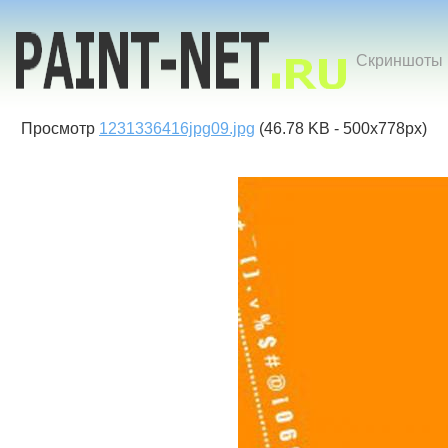
Скриншоты к
Просмотр
1231336416jpg09.jpg
(46.78 KB - 500x778px)